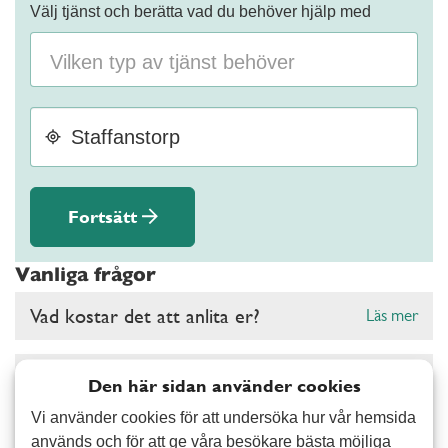
Välj tjänst och berätta vad du behöver hjälp med
Fortsätt
Vanliga frågor
Vad kostar det att anlita er?
Läs mer
Gäller RUT- och ROT-avdrag hos er?
Läs mer
Den här sidan använder cookies
Vi använder cookies för att undersöka hur vår hemsida
Vad kan ni hjälpa mig med?
Läs mer
används och för att ge våra besökare bästa möjliga