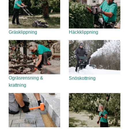
Gräsklippning
Häckklippning
Ogräsrensning &
Snöskottning
krattning