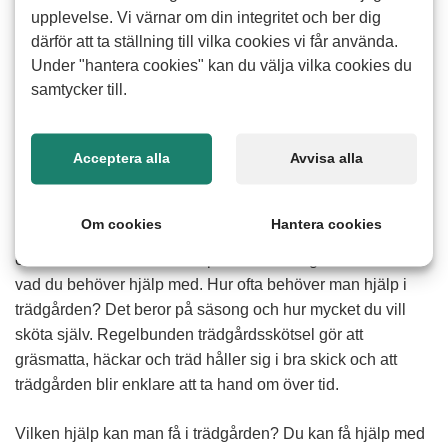
upplevelse. Vi värnar om din integritet och ber dig
därför att ta ställning till vilka cookies vi får använda.
Hur går det till?
Läs mer
Under "hantera cookies" kan du välja vilka cookies du
samtycker till.
Hur tar jag kontakt med er?
Läs mer
Vad ingår i trädgårdsarbete?
Acceptera alla
Avvisa alla
Det kan handla om allt från gräsklippning och
häckklippning till ogräsrensning och trädbeskärning.
Om cookies
Hantera cookies
Trädgårdsarbete omfattar både löpande skötsel och
enstaka insatser beroende på hur din trädgård ser ut och
vad du behöver hjälp med. Hur ofta behöver man hjälp i
trädgården? Det beror på säsong och hur mycket du vill
sköta själv. Regelbunden trädgårdsskötsel gör att
gräsmatta, häckar och träd håller sig i bra skick och att
trädgården blir enklare att ta hand om över tid.
Vilken hjälp kan man få i trädgården? Du kan få hjälp med