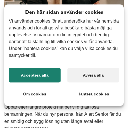
Den här sidan använder cookies
Vi använder cookies för att undersöka hur vår hemsida
används och för att ge våra besökare bästa möjliga
upplevelse. Vi värnar om din integritet och ber dig
därför att ta ställning till vilka cookies vi får använda.
När du hyr personal vill du ha någon som snabbt kommer
Under "hantera cookies" kan du välja vilka cookies du
in i arbetsuppgifterna, tar ansvar och ger ett tryggt intryck.
samtycker till.
Med bemanning från Alert Senior får du medarbetare som
är lösningsorienterade, trygga i sin yrkesroll och vana vid
att möta kunder. Vi bemannar kommuner, företag, butiker,
Acceptera alla
Avvisa alla
entreprenadverksamheter och många fler branscher och
alltid med fokus på flexibilitet och enkelhet.
Om cookies
Hantera cookies
Oavsett om du behöver hjälp vid sjukfrånvaro, tillfälliga
toppar eller längre projekt hjälper vi dig att lösa
bemanningen. När du hyr personal från Alert Senior får du
en smidig och trygg lösning utan långa avtal eller