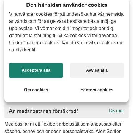
Den här sidan använder cookies
handlar det om att förstå ert nuläge och bidra med
avlastning där den gör störst skillnad. Genom ett nära
Vi använder cookies för att undersöka hur vår hemsida
samarbete hittar vi ett arbetssätt som fungerar för just er,
används och för att ge våra besökare bästa möjliga
oavsett om det är yttre fastighetsservice eller enklare
upplevelse. Vi värnar om din integritet och ber dig
därför att ta ställning till vilka cookies vi får använda.
praktiskt stöd.
Vanliga frågor
Under "hantera cookies" kan du välja vilka cookies du
samtycker till.
Vad kostar det att hyra personal?
Läs mer
Acceptera alla
Avvisa alla
Är ni kollektivanslutna?
Läs mer
Om cookies
Hantera cookies
Hur fungerar faktureringen?
Läs mer
Är medarbetaren försäkrad?
Läs mer
Med oss får ni ett flexibelt arbetssätt som anpassas efter
säsong, behov och er egen personalstyrka. Alert Senior