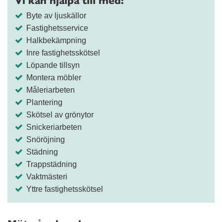
Vi kan hjälpa till med:
Byte av ljuskällor
Fastighetsservice
Halkbekämpning
Inre fastighetsskötsel
Löpande tillsyn
Montera möbler
Måleriarbeten
Plantering
Skötsel av grönytor
Snickeriarbeten
Snöröjning
Städning
Trappstädning
Vaktmästeri
Yttre fastighetsskötsel