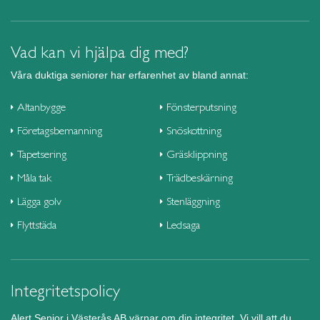
Vad kan vi hjälpa dig med?
Våra duktiga seniorer har erfarenhet av bland annat:
Altanbygge
Fönsterputsning
Företagsbemanning
Snöskottning
Tapetsering
Gräsklippning
Måla tak
Trädbeskärning
Lägga golv
Stenläggning
Flyttstäda
Ledsaga
Integritetspolicy
Alert Senior i Västerås AB värnar om din integritet. Vi vill att du