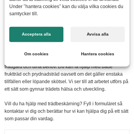
Under "hantera cookies" kan du välja vilka cookies du
samtycker till.
Hur fungerar hjälp med
trädbeskärning
Acceptera alla
Avvisa alla
Att beskära träd kan vara tidskrävande och svårt särskilt
om träden är stora eller står svårt till. Med hjälp av våra
Om cookies
Hantera cookies
erfarna seniorer får du en lösning som anpassas efter din
trädgård och dina behov. Du kan få hjälp med både
fruktträd och prydnadsträd oavsett om det gäller enstaka
tillfällen eller löpande skötsel. Vi ser till att arbetet utförs på
ett sätt som gynnar trädets hälsa och utveckling.
Vill du ha hjälp med trädbeskärning? Fyll i formuläret så
kontaktar vi dig och berättar hur vi kan hjälpa dig på ett sätt
som passar din vardag.