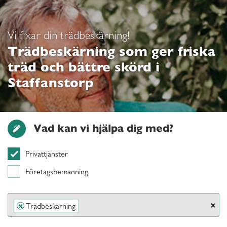
Vi fixar din trädbeskärning!
Trädbeskärning som ger friska
träd och bättre skörd i
Staffanstorp
Vad kan vi hjälpa dig med?
Privattjänster
Företagsbemanning
×
Trädbeskärning
×