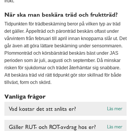
frukt.
När ska man beskära träd och fruktträd?
Tidpunkten för trädbeskärning beror på vilken typ av träd
det gäller. Äppelträd och päronträd beskärs oftast under
vårvintern från februari till april innan knopparna slår ut. Det
går även att göra lättare beskärning under sensommaren.
Plommonträd och körsbärsträd beskärs bäst under JAS
perioden som är juli, augusti och september. Då minskar
risken för sjukdomar och trädet återhämtar sig snabbare.
Att beskära träd vid rätt tidpunkt gör stor skillnad för både
tillväxt, form och skörd.
Vanliga frågor
Vad kostar det att anlita er?
Läs mer
Gäller RUT- och ROT-avdrag hos er?
Läs mer