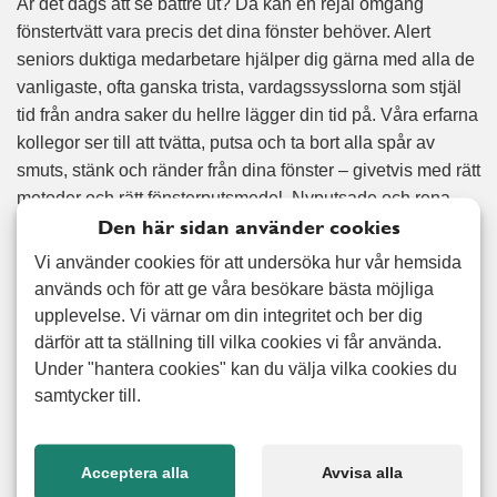
Är det dags att se bättre ut? Då kan en rejäl omgång
fönstertvätt vara precis det dina fönster behöver. Alert
seniors duktiga medarbetare hjälper dig gärna med alla de
vanligaste, ofta ganska trista, vardagssysslorna som stjäl
tid från andra saker du hellre lägger din tid på. Våra erfarna
kollegor ser till att tvätta, putsa och ta bort alla spår av
smuts, stänk och ränder från dina fönster – givetvis med rätt
metoder och rätt fönsterputsmedel. Nyputsade och rena
Den här sidan använder cookies
fönster ger hela huset ett lyft! Vi erbjuder även besläktade
tjänster som städhjälp, tapetsering, måleri och
Vi använder cookies för att undersöka hur vår hemsida
snickeriarbeten – och mycket mer. Oavsett dina behov så
används och för att ge våra besökare bästa möjliga
hjälper vi dig från början till slut och ser förstås till att
upplevelse. Vi värnar om din integritet och ber dig
erbjuda dig ett pris som är anpassat efter just ditt behov av
därför att ta ställning till vilka cookies vi får använda.
fönsterputsning och fönstertvätt.
Under "hantera cookies" kan du välja vilka cookies du
samtycker till.
Nöjd kund-garanti
Acceptera alla
Avvisa alla
Vi erbjuder 100% nöjd kund garanti på alla utförda arbeten.