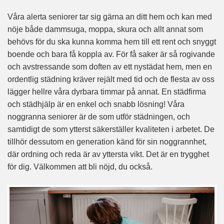
Våra alerta seniorer tar sig gärna an ditt hem och kan med
nöje både dammsuga, moppa, skura och allt annat som
behövs för du ska kunna komma hem till ett rent och snyggt
boende och bara få koppla av. För få saker är så rogivande
och avstressande som doften av ett nystädat hem, men en
ordentlig städning kräver rejält med tid och de flesta av oss
lägger hellre våra dyrbara timmar på annat. En städfirma
och städhjälp är en enkel och snabb lösning! Våra
noggranna seniorer är de som utför städningen, och
samtidigt de som ytterst säkerställer kvaliteten i arbetet. De
tillhör dessutom en generation känd för sin noggrannhet,
där ordning och reda är av yttersta vikt. Det är en trygghet
för dig. Välkommen att bli nöjd, du också.