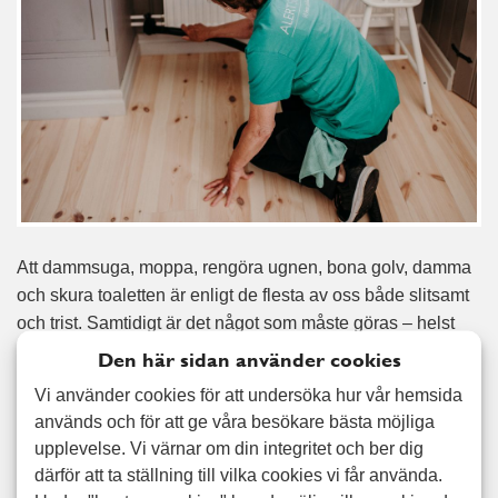
Att dammsuga, moppa, rengöra ugnen, bona golv, damma
och skura toaletten är enligt de flesta av oss både slitsamt
och trist. Samtidigt är det något som måste göras – helst
regelbundet och noggrant. Med ett nystädat hem kan du
Den här sidan använder cookies
lägga tiden på något mycket roligare, och med
Vi använder cookies för att undersöka hur vår hemsida
regelbunden städhjälp behöver du heller aldrig känna dig
används och för att ge våra besökare bästa möjliga
obekväm när du får ett oväntat besök. Hos oss är det alltid
upplevelse. Vi värnar om din integritet och ber dig
våra kunder som väljer hur ofta de vill ha hjälp med
därför att ta ställning till vilka cookies vi får använda.
städning; för en del passar det bäst med städhjälp efter