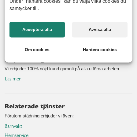
Under "hantera cookies" kan du välja vilka cookies du
behov, medan andra vill ha regelbunden städning. Vad du
samtycker till.
än väljer ser vi alltid till att ditt hem blir rent och fräscht med
grundligt utförd våttorkning, dammsugning, toalettrengöring
och mycket annat. Våra alerta seniorer utför även
Acceptera alla
Avvisa alla
flyttstädning, garagestädning och sortering.
Om cookies
Hantera cookies
Nöjd kund-garanti
Vi erbjuder 100% nöjd kund garanti på alla utförda arbeten.
Läs mer
Relaterade tjänster
Förutom städning erbjuder vi även:
Barnvakt
Hemservice