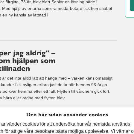
r Birgitta, 78 år, blev Alert Senior en lösning både i
 Med hjälp av erfarna seniora medarbetare fick hon snabbt
en ny känsla av lättnad i
r jag aldrig" –
om hjälpen som
killnaden
 är det inte alltid lätt att hänga med – varken känslomässigt
a kunder fick nyligen erfara just detta när hennes 93-åriga
o kvar hemma efter ett fall. Flytten till vårdhem gick fort,
lv bära eller ordna med flytten blev
Den här sidan använder cookies
 använder cookies för att undersöka hur vår hemsida används
h för att ge våra besökare bästa möjliga upplevelse. Vi värnar 