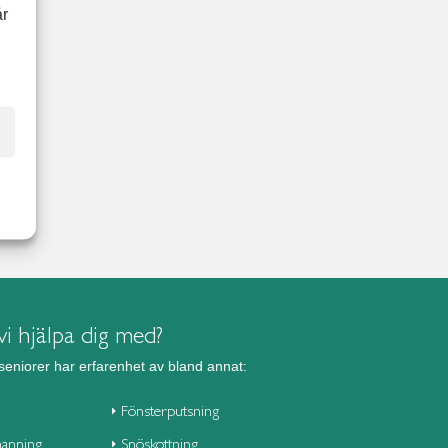
år
i hjälpa dig med?
seniorer har erfarenhet av bland annat:
Fönsterputsning
anning
Snöskottning