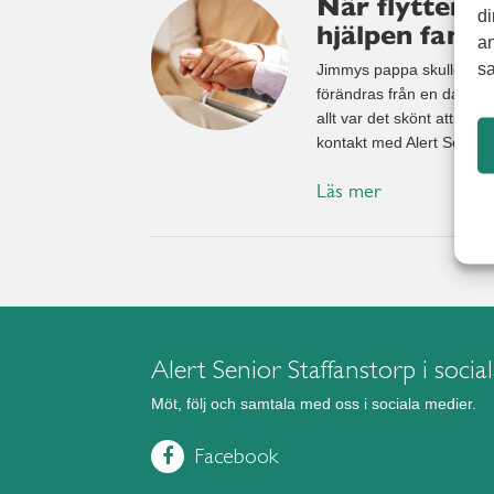
När flytten b
di
hjälpen fanns
an
sa
Jimmys pappa skulle flytta
förändras från en dag till 
allt var det skönt att vet
kontakt med Alert Senior.
Läs mer
Alert Senior Staffanstorp i socia
Möt, följ och samtala med oss i sociala medier.
Facebook