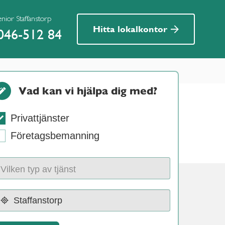
enior Staffanstorp
Hitta lokalkontor
046-512 84
Vad kan vi hjälpa dig med?
Privattjänster
Företagsbemanning