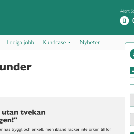
Alert S
Lediga jobb
Kundcase
Nyheter
kunder
 utan tvekan
gen!"
nas tryggt och enkelt, men ibland räcker inte orken till för