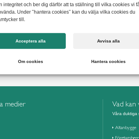
lev plötslig och
n integritet och ber dig därför att ta ställning till vilka cookies vi f
 nära
vända. Under "hantera cookies" kan du välja vilka cookies du
mtycker till.
 till ett äldreboende, och allt gick väldigt snabbt. Livet kan
en annan, och det blev en stressig situation för familjen. Mitt i
a att hjälp fanns att få. Det var inte första gången Jimmy hade
 Sist handlade
Acceptera alla
Avvisa alla
Om cookies
Hantera cookies
la medier
Vad kan v
Våra duktiga 
Altanbygge
Företagsbem