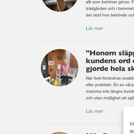
allt som behöver göras. Fö
trädgården och i hemmet.
det stöd hon behövde och 
Läs mer
"Honom släppe
kundens ord 
gjorde hela s
När livet förändras snabbt
eller praktiskt. En av vår
mamma inte längre kunde b
och utan möjlighet att sjä
Läs mer
Vi
oc