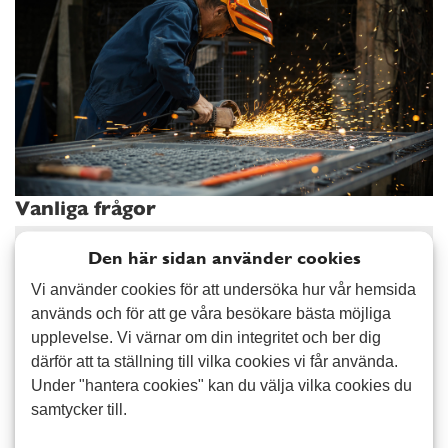
Vanliga frågor
Vad kostar det att hyra personal?
Läs mer
Den här sidan använder cookies
Vi använder cookies för att undersöka hur vår hemsida
Är ni kollektivanslutna?
Läs mer
används och för att ge våra besökare bästa möjliga
upplevelse. Vi värnar om din integritet och ber dig
därför att ta ställning till vilka cookies vi får använda.
Hur fungerar faktureringen?
Läs mer
Under "hantera cookies" kan du välja vilka cookies du
samtycker till.
Är medarbetaren försäkrad?
Läs mer