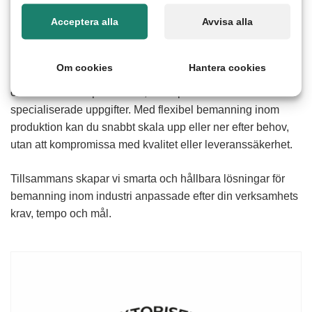
Acceptera alla
Avvisa alla
Inom industri och produktion är varje roll avgörande för
helheten. Därför fokuserar vi på att matcha rätt
produktionspersonal med rätt uppdrag. Vi hjälper dig att
Om cookies
Hantera cookies
frigöra tid för dina nyckelpersoner genom att bemanna
olika delar av er produktion, från operativa moment till mer
specialiserade uppgifter. Med flexibel bemanning inom
produktion kan du snabbt skala upp eller ner efter behov,
utan att kompromissa med kvalitet eller leveranssäkerhet.
Tillsammans skapar vi smarta och hållbara lösningar för
bemanning inom industri anpassade efter din verksamhets
krav, tempo och mål.