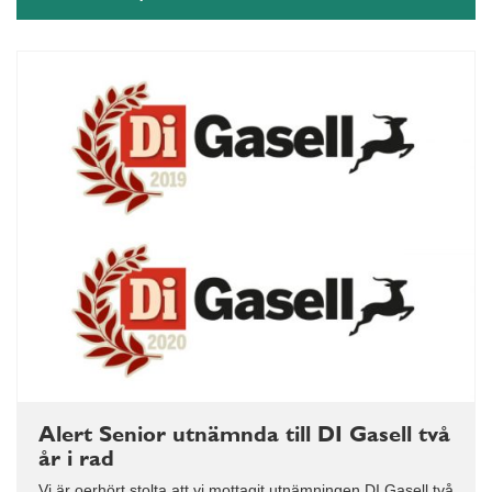
Alert Senior utnämnda till DI Gasell två
år i rad
Vi är oerhört stolta att vi mottagit utnämningen DI Gasell två