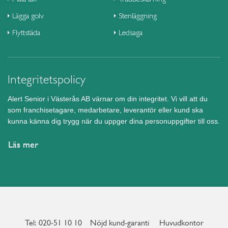
Lägga golv
Stenläggning
Flyttstäda
Ledsaga
Integritetspolicy
Alert Senior i Västerås AB värnar om din integritet. Vi vill att du
som franchisetagare, medarbetare, leverantör eller kund ska
kunna känna dig trygg när du uppger dina personuppgifter till oss.
Läs mer
Tel: 020-51 10 10
Nöjd kund-garanti
Huvudkontor