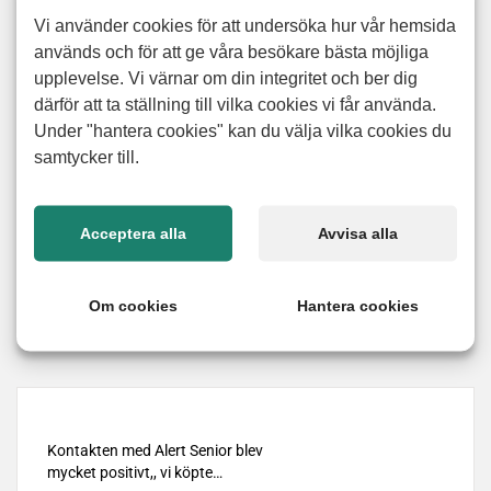
hand. Med en hantverkare vid din sida får du enkelt hjälp
Vi använder cookies för att undersöka hur vår hemsida
med det mesta som måleri, snickeri, tapetsering eller en
används och för att ge våra besökare bästa möjliga
erfaren elektriker. När du anlitar våra hantverkare sparar du
upplevelse. Vi värnar om din integritet och ber dig
tid som du kan lägga på annat, och samtidigt får du en
därför att ta ställning till vilka cookies vi får använda.
garanti på att det utförs rätt och professionellt. Hör av dig till
Under "hantera cookies" kan du välja vilka cookies du
oss när du behöver en hantverkare, så tittar vi på ett
samtycker till.
upplägg som passar just din situation.
Acceptera alla
Avvisa alla
Nöjd kund-garanti
Vi erbjuder 100% nöjd kund garanti på alla utförda arbeten.
Om cookies
Hantera cookies
Läs mer