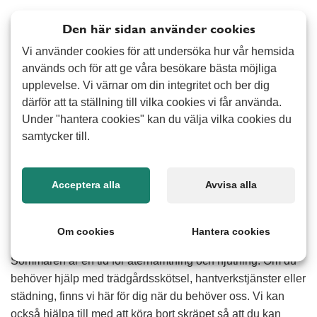
Den här sidan använder cookies
Förutom beskärning av träd och buskar, är det också dags
att klippa överblommade perenner. Genom att göra detta
Vi använder cookies för att undersöka hur vår hemsida
kan du få fler fina blommor senare under sommaren. Nävor,
används och för att ge våra besökare bästa möjliga
upplevelse. Vi värnar om din integritet och ber dig
stäppsalvia och daggkåpa är några perenner som ofta
därför att ta ställning till vilka cookies vi får använda.
blommar om efter att de klippts ner. När det gäller rosor,
Under "hantera cookies" kan du välja vilka cookies du
klipp ner grenarna någon decimeter över ett bladpar för att
samtycker till.
förlänga blomningen.
För att boosta ditt grönsaksland kan du använda de
Acceptera alla
Avvisa alla
resurser du förmodligen redan har till hands. Gräsklipp är
nämligen utmärkt som gödning och till täckning i
grönsakslandet för att bevara fukten i marken.
Om cookies
Hantera cookies
Sommaren är en tid för återhämtning och njutning. Om du
behöver hjälp med trädgårdsskötsel, hantverkstjänster eller
städning, finns vi här för dig när du behöver oss. Vi kan
också hjälpa till med att köra bort skräpet så att du kan