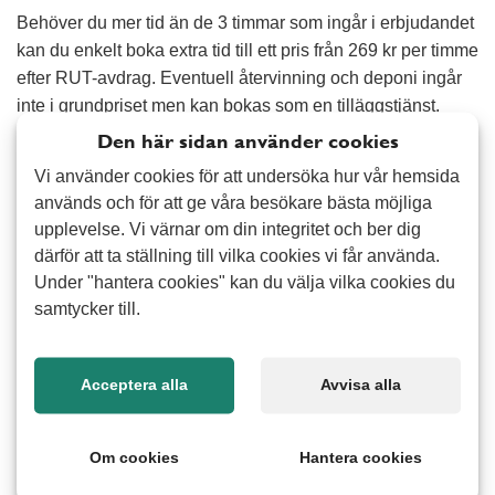
Behöver du mer tid än de 3 timmar som ingår i erbjudandet
kan du enkelt boka extra tid till ett pris från 269 kr per timme
efter RUT-avdrag. Eventuell återvinning och deponi ingår
inte i grundpriset men kan bokas som en tilläggstjänst.
Den här sidan använder cookies
Vi erbjuder flera olika tjänster inom hem- och fixarservice
Vi använder cookies för att undersöka hur vår hemsida
för alla som har ett behov av att underlätta i vardagen.
används och för att ge våra besökare bästa möjliga
Tillsammans med dig som kund, utformar vi tjänsterna
upplevelse. Vi värnar om din integritet och ber dig
precis så som du vill ha dem.
därför att ta ställning till vilka cookies vi får använda.
Under "hantera cookies" kan du välja vilka cookies du
Det kan till exempel vara:
samtycker till.
• Sätta upp hyllor och annat på väggen
• Installera TVn och datorn
Acceptera alla
Avvisa alla
• Packa upp eller ned saker
• Byta gardiner
Om cookies
Hantera cookies
• Tillsyn av sommarhus
• Montera möbler m.m.